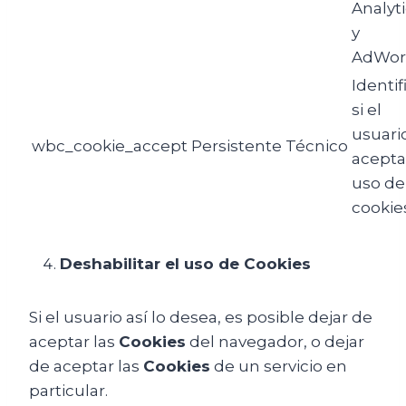
Analyt
y
AdWor
Identif
si el
usuari
wbc_cookie_accept
Persistente
Técnico
acepta
uso de
cookie
Deshabilitar el uso de Cookies
Si el usuario así lo desea, es posible dejar de
aceptar las
Cookies
del navegador, o dejar
de aceptar las
Cookies
de un servicio en
particular.