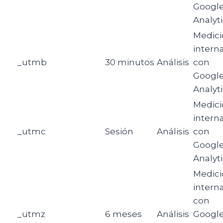
Googl
Analyt
Medici
intern
_utmb
30 minutos
Análisis
con
Googl
Analyt
Medici
intern
_utmc
Sesión
Análisis
con
Googl
Analyt
Medici
intern
con
_utmz
6 meses
Análisis
Googl