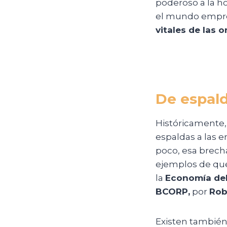
poderoso a la ho
el mundo empres
vitales de las o
De espald
Históricamente, 
espaldas a las 
poco, esa brecha
ejemplos de qu
la
Economía de
BCORP,
por
Rob
Existen también