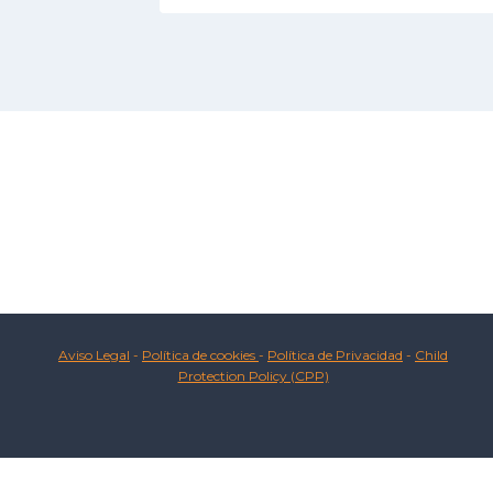
Aviso Legal
-
Política de cookies
-
Política de Privacidad
-
Child
Protection Policy (CPP)