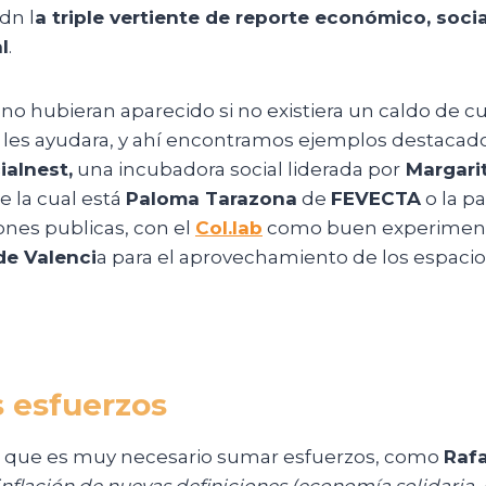
dn l
a triple vertiente de reporte económico, socia
l
.
o hubieran aparecido si no existiera un caldo de cu
les ayudara, y ahí encontramos ejemplos destacad
ialnest,
una incubadora social liderada por
Margarit
e la cual está
Paloma Tarazona
de
FEVECTA
o la p
ones publicas, con el
Col.lab
como buen experiment
e Valenci
a para el aprovechamiento de los espacio
esfuerzos
 que es muy necesario sumar esfuerzos, como
Raf
inflación de nuevas definiciones (economía solidaria,