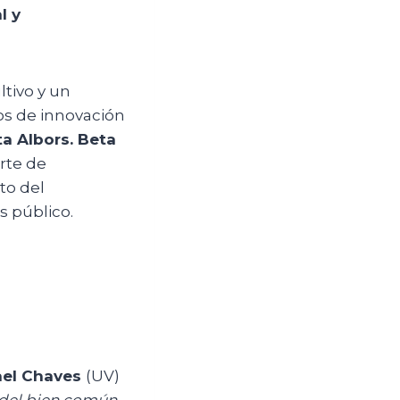
l y
ltivo y un
os de innovación
a Albors. Beta
arte de
o del
s público.
ael Chaves
(UV)
 del bien común,