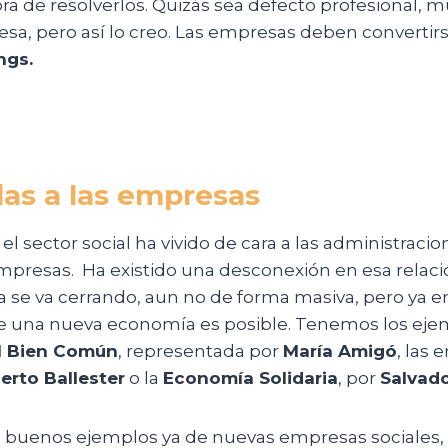
ra de resolverlos. Quizás sea defecto profesional,
a, pero así lo creo. Las empresas deben convertir
ngs.
as a las empresas
el sector social ha vivido de cara a las administracio
empresas. Ha existido una desconexión en esa relaci
 se va cerrando, aun no de forma masiva, pero ya em
e una nueva economía es posible. Tenemos los eje
l Bien Común
, representada por
María Amigó
, las
erto Ballester
o la
Economía Solidaria
, por
Salvado
 buenos ejemplos ya de nuevas empresas sociales, l