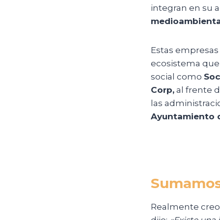
integran en su a
medioambienta
Estas empresas n
ecosistema que 
social como
Soc
Corp,
al frente d
las administraci
Ayuntamiento d
Sumamos 
Realmente creo
dijo:
«Existe una 