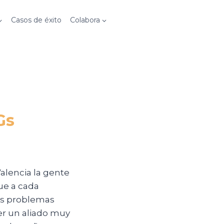
Casos de éxito
Colabora
Gs
alencia la gente
ue a cada
os problemas
er un aliado muy