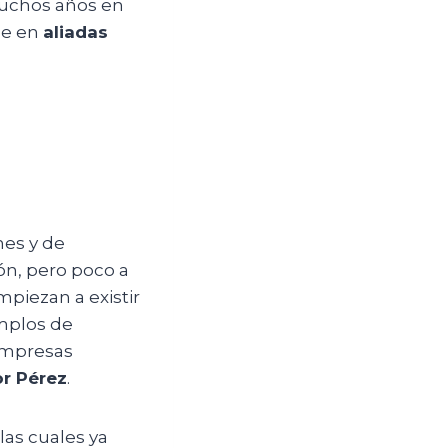
 muchos años en
se en
aliadas
nes y de
ón, pero poco a
piezan a existir
mplos de
 empresas
r Pérez
.
as cuales ya